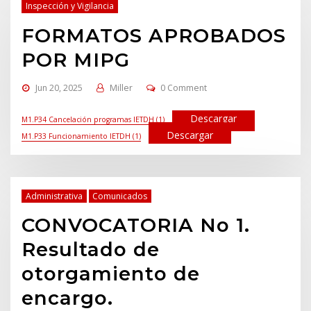
Inspección y Vigilancia
FORMATOS APROBADOS
POR MIPG
Jun 20, 2025
Miller
0 Comment
Descargar
M1.P34 Cancelación programas IETDH (1)
Descargar
M1.P33 Funcionamiento IETDH (1)
Administrativa
Comunicados
CONVOCATORIA No 1.
Resultado de
otorgamiento de
encargo.