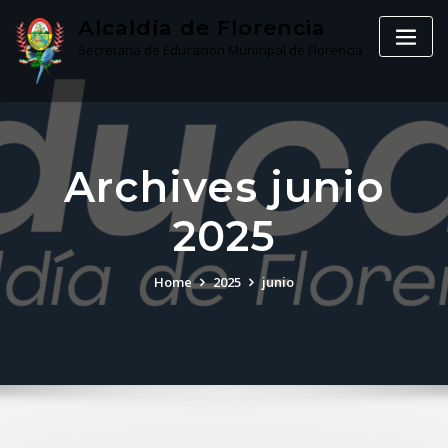
Skip
Alcaldía de Florencia
to
Secretaria de Educación Municipal de Florencia
content
Archives junio
2025
Home
2025
junio