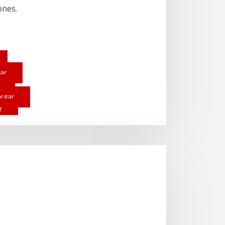
ones.
ar
rgar
r