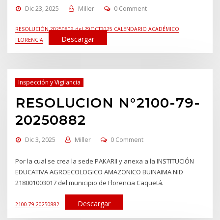
Dic 23, 2025
Miller
0 Comment
RESOLUCIÓN 20250809 del 29OCT2025 CALENDARIO ACADÉMICO
Descargar
FLORENCIA
Inspección y Vigilancia
RESOLUCION N°2100-79-
20250882
Dic 3, 2025
Miller
0 Comment
Por la cual se crea la sede PAKARII y anexa a la INSTITUCIÓN
EDUCATIVA AGROECOLOGICO AMAZONICO BUINAIMA NID
218001003017 del municipio de Florencia Caquetá.
Descargar
2100.79-20250882