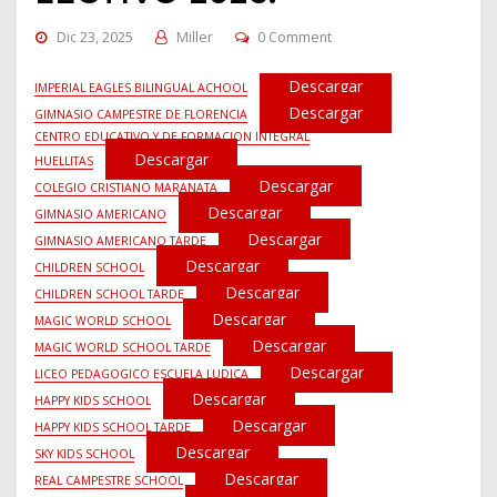
Dic 23, 2025
Miller
0 Comment
Descargar
IMPERIAL EAGLES BILINGUAL ACHOOL
Descargar
GIMNASIO CAMPESTRE DE FLORENCIA
CENTRO EDUCATIVO Y DE FORMACION INTEGRAL
Descargar
HUELLITAS
Descargar
COLEGIO CRISTIANO MARANATA
Descargar
GIMNASIO AMERICANO
Descargar
GIMNASIO AMERICANO TARDE
Descargar
CHILDREN SCHOOL
Descargar
CHILDREN SCHOOL TARDE
Descargar
MAGIC WORLD SCHOOL
Descargar
MAGIC WORLD SCHOOL TARDE
Descargar
LICEO PEDAGOGICO ESCUELA LUDICA
Descargar
HAPPY KIDS SCHOOL
Descargar
HAPPY KIDS SCHOOL TARDE
Descargar
SKY KIDS SCHOOL
Descargar
REAL CAMPESTRE SCHOOL