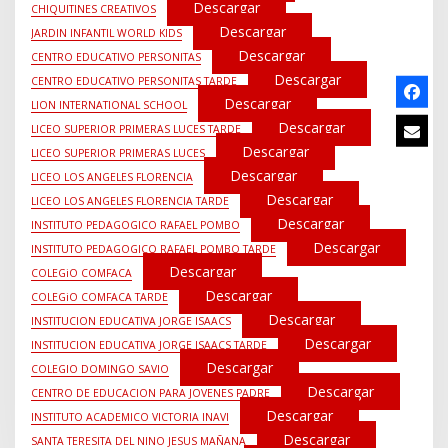
Descargar
CHIQUITINES CREATIVOS
Descargar
JARDIN INFANTIL WORLD KIDS
Descargar
CENTRO EDUCATIVO PERSONITAS
Descargar
CENTRO EDUCATIVO PERSONITAS TARDE
Descargar
LION INTERNATIONAL SCHOOL
Descargar
LICEO SUPERIOR PRIMERAS LUCES TARDE
Descargar
LICEO SUPERIOR PRIMERAS LUCES
Descargar
LICEO LOS ANGELES FLORENCIA
Descargar
LICEO LOS ANGELES FLORENCIA TARDE
Descargar
INSTITUTO PEDAGOGICO RAFAEL POMBO
Descargar
INSTITUTO PEDAGOGICO RAFAEL POMBO TARDE
Descargar
COLEGiO COMFACA
Descargar
COLEGiO COMFACA TARDE
Descargar
INSTITUCION EDUCATIVA JORGE ISAACS
Descargar
INSTITUCION EDUCATIVA JORGE ISAACS TARDE
Descargar
COLEGIO DOMINGO SAVIO
Descargar
CENTRO DE EDUCACION PARA JOVENES PADRE
Descargar
INSTITUTO ACADEMICO VICTORIA INAVI
Descargar
SANTA TERESITA DEL NINO JESUS MAÑANA