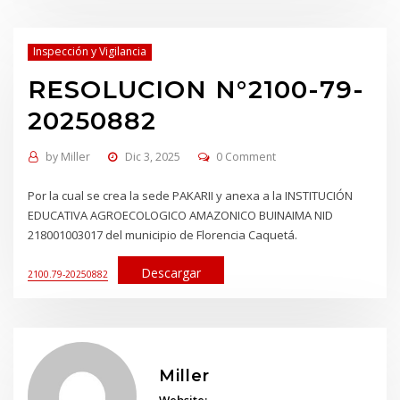
Inspección y Vigilancia
RESOLUCION N°2100-79-
20250882
by
Miller
Dic 3, 2025
0 Comment
Por la cual se crea la sede PAKARII y anexa a la INSTITUCIÓN
EDUCATIVA AGROECOLOGICO AMAZONICO BUINAIMA NID
218001003017 del municipio de Florencia Caquetá.
Descargar
2100.79-20250882
Miller