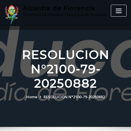
Skip
Alcaldía de Florencia
to
Secretaria de Educación Municipal de Florencia
content
RESOLUCION
N°2100-79-
20250882
Home
RESOLUCION N°2100-79-20250882