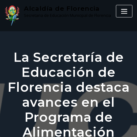
Skip
Alcaldía de Florencia
to
Secretaria de Educación Municipal de Florencia
content
La Secretaría de
Educación de
Florencia destaca
avances en el
Programa de
Alimentación