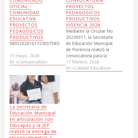
COMUNICADO
CONVOCATORIA
OFICIAL -
PROYECTOS
COMUNIDAD
PEDAGOGICOS
EDUCATIVA
PRODUCTIVOS
PROYECTOS
VIGENCIA 2026
PEDAGÓGICOS
Mediante la Circular No.
PRODUCTIVOS
20230011, la Secretaría
0805202616172300758Descarga
de Educación Municipal
de Florencia realizó la
convocatoria para la
15 mayo, 2026
presentación de
17 febrero, 2026
En «Comunicados»
Proyectos Pedagógicos
En «Calidad Educativa»
Productivos,
correspondiente a la
vigencia 2026, con el
propósito de fortalecer
los procesos educativos
institucionales y
La Secretaría de
promover el desarrollo
Educación Municipal
de competencias
en articulación con
pedagógicas,
Educapaz y la JEP
productivas y sociales en
realizó la entrega de
la comunidad educativa.
reconocimientos a