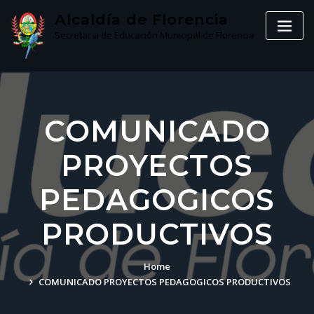
Skip
Alcaldía de Florencia
to
Secretaria de Educación Municipal de Florencia
content
COMUNICADO
PROYECTOS
PEDAGOGICOS
PRODUCTIVOS
Home
COMUNICADO PROYECTOS PEDAGOGICOS PRODUCTIVOS