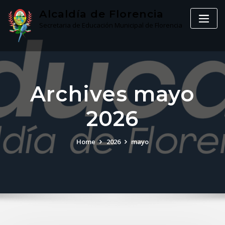
Skip
Alcaldía de Florencia
to
Secretaria de Educación Municipal de Florencia
content
Archives mayo
2026
Home
2026
mayo