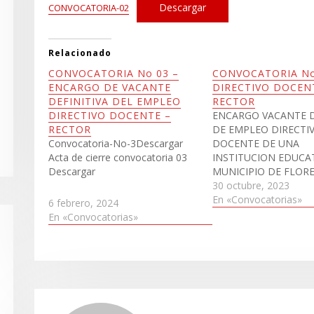
Descargar
CONVOCATORIA-02
Relacionado
CONVOCATORIA No 03 –
CONVOCATORIA No
ENCARGO DE VACANTE
DIRECTIVO DOCEN
DEFINITIVA DEL EMPLEO
RECTOR
DIRECTIVO DOCENTE –
ENCARGO VACANTE D
RECTOR
DE EMPLEO DIRECTI
Convocatoria-No-3Descargar
DOCENTE DE UNA
Acta de cierre convocatoria 03
INSTITUCION EDUCA
Descargar
MUNICIPIO DE FLOR
CONVOCATORIA-No.-
30 octubre, 2023
RECTOR-2023Descarg
En «Convocatorias»
6 febrero, 2024
En «Convocatorias»