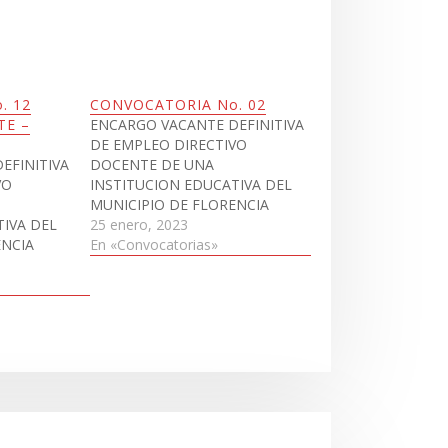
. 12
CONVOCATORIA No. 02
TE –
ENCARGO VACANTE DEFINITIVA
DE EMPLEO DIRECTIVO
EFINITIVA
DOCENTE DE UNA
VO
INSTITUCION EDUCATIVA DEL
MUNICIPIO DE FLORENCIA
TIVA DEL
CONVOCATORIA-No.-02-DD-
25 enero, 2023
ENCIA
RECTOR-2023Descargar
En «Convocatorias»
12-DD-
ar