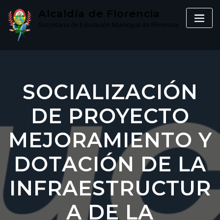
Skip
Alcaldía de Florencia
to
Secretaria de Educación Municipal de Florencia
content
SOCIALIZACIÓN
DE PROYECTO
MEJORAMIENTO Y
DOTACIÓN DE LA
INFRAESTRUCTUR
A DE LA