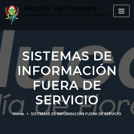
Skip
Alcaldía de Florencia
to
Secretaria de Educación Municipal de Florencia
content
SISTEMAS DE
INFORMACIÓN
FUERA DE
SERVICIO
Home
SISTEMAS DE INFORMACIÓN FUERA DE SERVICIO