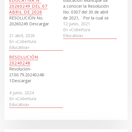
EDUCATIVA N°
Educación Municipal da
20260249 DEL 07
a conocer la Resolución
ABRIL DE 2026
No. 0307 del 30 de abril
RESOLUCIÓN No.
de 2021, ¨Por la cual se
20260249 Descargar
establece las políticas,
12 junio, 2021
procedimiento y el
En «Cobertura
cronograma del Proceso
Educativa»
21 abril, 2026
de Gestión de la
En «Cobertura
Cobertura Educativa en
Educativa»
el sector oficial para el
RESOLUCIÓN
año escolar 2022 en los
20240248
niveles Preescolar,…
Resolucion-
2100.79.20240248-
1Descargar
4 junio, 2024
En «Cobertura
Educativa»