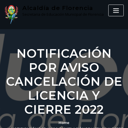
Skip
Alcaldía de Florencia
to
Secretaria de Educación Municipal de Florencia
content
NOTIFICACIÓN
POR AVISO
CANCELACIÓN DE
LICENCIA Y
CIERRE 2022
Home