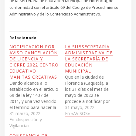
de la Secretaría de Educación Municipal de Florencia), de
conformidad con el artículo 69 del Código de Procedimiento
Administrativo y de lo Contencioso Administrativo.
Relacionado
NOTIFICACIÓN POR
LA SUBSECRETARÍA
AVISO CANCELACIÓN
ADMINISTRATIVA DE
DE LICENCIA Y
LA SECRETARÍA DE
CIERRE 2022 CENTRO
EDUCACIÓN
EDUCATIVO
MUNICIPAL
MANITAS CREATIVAS
Que en la ciudad de
Dando alcance a lo
Florencia (Caquetá), a
establecido en el artículo
los 31 días del mes de
69 de la ley 1437 de
mayo de 2022 se
2011, y una vez vencido
procede a notificar por
el término para hacer la
cartelera de la SEM y
31 mayo, 2022
notificación personal de
31 marzo, 2022
pagina web
En «AVISOS»
que trata el artículo 68
En «Inspección y
http://www.florencia.edu.co
ibídem, me permito
Vigilancia»
el presente aviso en
NOTIFICARLE POR
cumplimiento del
CONSTANCIA DE