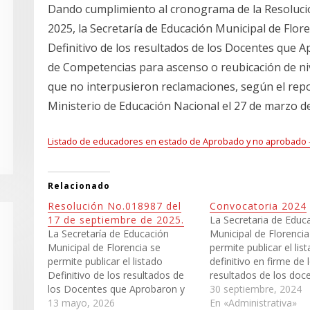
Dando cumplimiento al cronograma de la Resoluci
2025, la Secretaría de Educación Municipal de Flore
Definitivo de los resultados de los Docentes que
de Competencias para ascenso o reubicación de niv
que no interpusieron reclamaciones, según el repor
Ministerio de Educación Nacional el 27 de marzo d
Listado de educadores en estado de Aprobado y no aprobado
Relacionado
Resolución No.018987 del
Convocatoria 2024
17 de septiembre de 2025.
La Secretaria de Educ
La Secretaría de Educación
Municipal de Florencia
Municipal de Florencia se
permite publicar el lis
permite publicar el listado
definitivo en firme de 
Definitivo de los resultados de
resultados de los doc
los Docentes que Aprobaron y
no hicieron reclamaci
30 septiembre, 2024
No Aprobaron luego de la etapa
13 mayo, 2026
aprobaron la Evaluaci
En «Administrativa»