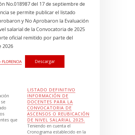
ón No.018987 del 17 de septiembre de
ncia se permite publicar el listado
 Aprobaron y No Aprobaron la Evaluación
el salarial de la Convocatoria de 2025
te oficial remitido por parte del
e 2026
Descargar
 – FLORENCIA
LISTADO DEFINITIVO
ación
INFORMACIÓN DE
 se
DOCENTES PARA LA
tado
CONVOCATORIA DE
los
ASCENSOS O REUBICACIÓN
entes que
DE NIVEL SALARIAL 2025.
ones y
Teniendo en cuenta el
ón de
Cronograma establecido en la