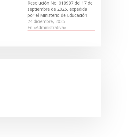
scenso o
Resolución No. 018987 del 17 de
arial de la
septiembre de 2025, expedida
, enviado
por el Ministerio de Educación
 por parte
Nacional, en cuanto a
24 diciembre, 2025
las etapas comprendidas. Por lo
En «Administrativa»
anterior y luego de contestadas
las reclamaciones y corregidas
en el listado, la entidad
Territorial Secretaría de
Educación Municipal de…