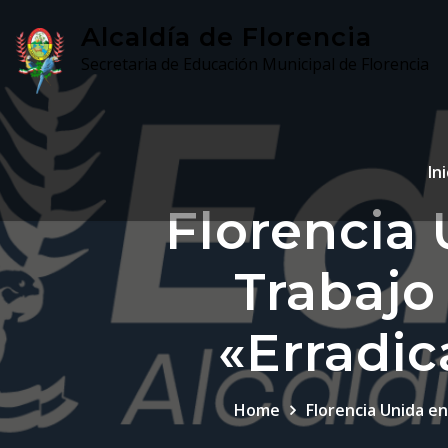
Skip
Alcaldía de Florencia
to
Secretaria de Educación Municipal de Florencia
content
Ini
Florencia 
Trabajo
«Erradic
Home
Florencia Unida en