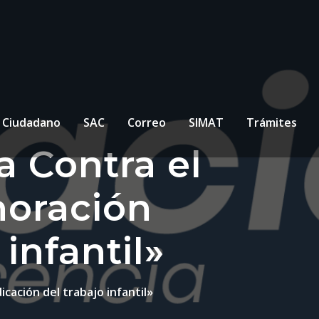
l Ciudadano
SAC
Correo
SIMAT
Trámites
a Contra el
moración
infantil»
cación del trabajo infantil»