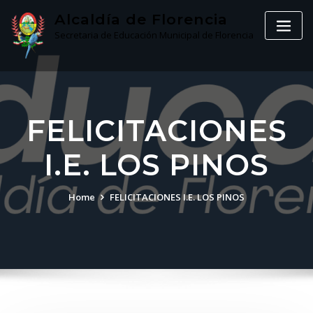
Skip
Alcaldía de Florencia
to
Secretaria de Educación Municipal de Florencia
content
FELICITACIONES
I.E. LOS PINOS
Home
FELICITACIONES I.E. LOS PINOS