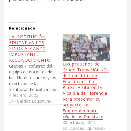
Relacionado
LA INSTITUCIÓN
EDUCATIVA LOS
PINOS ALCANZO
IMPORTANTE
RECONOCIMIENTO
Los pequeños del
Gracias al esfuerzo del
Grado Transición «C»
equipo de docentes de
de la Institución
las diferentes áreas y los
Educativa – Los
directivos de la
Pinos- Visitaron la
Institución Educativa Los
Alcaldía de Florencia,
Pinos, en desarrollo de
4 febrero, 2025
para presentar su
la estrategia ANFORA
En «Calidad Educativa»
proyecto de
PINISTA.La Institución
Emprendimiento
Educativa logró
«Galletas Pinistas»
significativo
30 octubre, 2024
reconocimiento en la
En «Calidad Educativa»
página de contacto