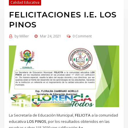
Calidad Educativa
FELICITACIONES I.E. LOS
PINOS
by
Miller
Mar 24, 2021
0 Comment
La Secretaría de Educación Municipal,
FELICITA
a la comunidad
educativa
LOS PINOS
, por los resultados obtenidos en las
pruebas saber 11° 2020 con calificación
A+
.