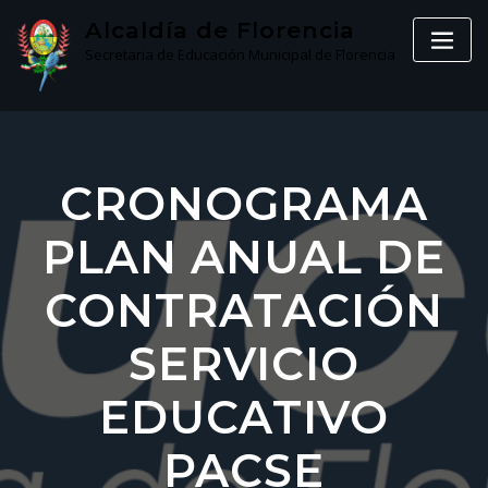
Skip
Alcaldía de Florencia
to
Secretaria de Educación Municipal de Florencia
content
CRONOGRAMA
PLAN ANUAL DE
CONTRATACIÓN
SERVICIO
EDUCATIVO
PACSE