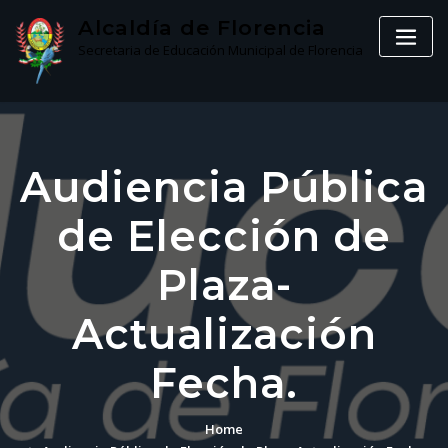
Skip
Alcaldía de Florencia
to
Secretaria de Educación Municipal de Florencia
content
Audiencia Pública
de Elección de
Plaza-
Actualización
Fecha.
Home