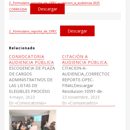
2._Formulario_reporte_de_OPEC_y_citacion_a_audiencia 2025
Descargar
CORREGIDA
Descargar
2._Formulario_reporte_de_OPEC
Relacionado
CONVOCATORIA
CITACIÓN A
AUDIENCIA PÚBLICA
AUDIENCIA PÚBLICA.
ESCOGENCIA DE PLAZA
CITACION-A-
DE CARGOS
AUDIENCIA_CORRECTODescargar
ADMINISTRATIVOS DE
REPORTE-OPEC-
LAS LISTAS DE
FINALDescargar
ELEGIBLES PROCESO
Resolucion-10591-de-
DE SELECCION NO.862
4 mayo, 2023
2023-AUDIENCIAS-
23 noviembre, 2023
DE 2018 - MUNICIPIOS
En «Convocatorias»
PUBLICASDescargar
En «Comunicados»
PRIORIZADOS PARA EL
POST CONFLICTO
CONVOCATORIA-
AUDIENCIA-PUBLICA-