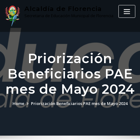
Skip
Alcaldía de Florencia
to
Secretaria de Educación Municipal de Florencia
content
Priorización
Beneficiarios PAE
mes de Mayo 2024
Home
Priorización Beneficiarios PAE mes de Mayo 2024