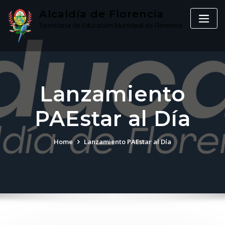
Skip
Alcaldía de Florencia
to
Secretaria de Educación Municipal de Florencia
content
Lanzamiento
PAEstar al Día
Home
Lanzamiento PAEstar al Día