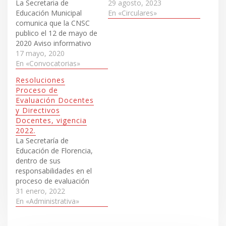
La Secretaria de
DOCENTES Y
29 agosto, 2023
Educación Municipal
DOCENTES
En «Circulares»
comunica que la CNSC
PERTENECIENTES AL
publico el 12 de mayo de
SISTEMA ESPECIAL DE
2020 Aviso informativo
CARRERA. EN LA
17 mayo, 2020
ENTIDAD TERRITORIAL
En «Convocatorias»
CERTIFICADA EN
EDUCACIÓN,
Resoluciones
MUNICIPIO DE
Proceso de
FLORENCIA.
Evaluación Docentes
PUBLICACIÓN DE
y Directivos
VACANTES DEFINITIVAS
Docentes, vigencia
EN EL MUNICIPIO DE
2022.
FLORENCIA-CAQUETÁ.
La Secretaría de
20230052Descargar
Educación de Florencia,
dentro de sus
responsabilidades en el
proceso de evaluación
de desempeño de los
31 enero, 2022
Docentes y Directivos
En «Administrativa»
Docentes, publica las
resoluciones de