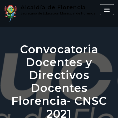
Skip
Alcaldía de Florencia
to
Secretaria de Educación Municipal de Florencia
content
Convocatoria
Docentes y
Directivos
Docentes
Florencia- CNSC
2021