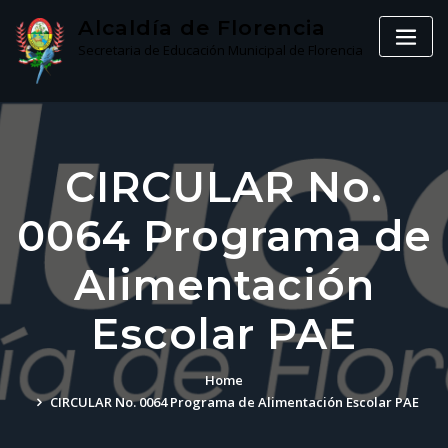
Skip
Alcaldía de Florencia
to
Secretaria de Educación Municipal de Florencia
content
CIRCULAR No.
0064 Programa de
Alimentación
Escolar PAE
Home
CIRCULAR No. 0064 Programa de Alimentación Escolar PAE